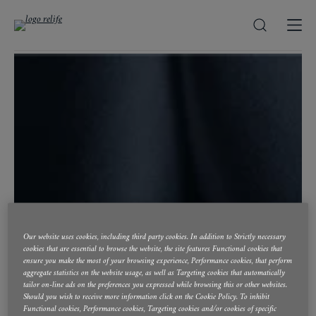
Our website uses cookies, including third party cookies. In addition to Strictly necessary
cookies that are essential to browse the website, the site features Functional cookies that
ensure you make the most of your browsing experience, Performance cookies, that perform
aggregate statistics on the website usage, as well as Targeting cookies that automatically
tailor on-line ads on the preferences you expressed while browsing this or other websites.
Should you wish to receive more information click on the Cookie Policy. To inhibit
Functional cookies, Performance cookies, Targeting cookies and/or cookies of specific